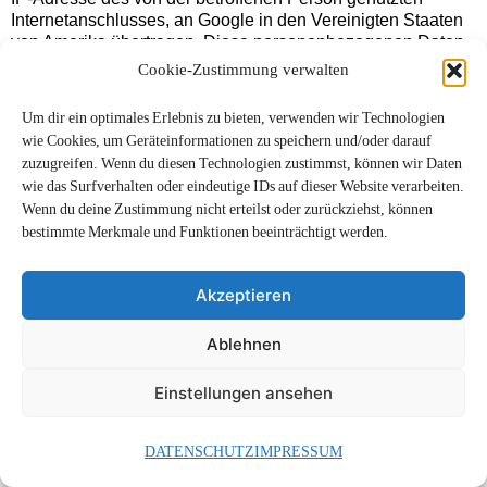
Internetanschlusses, an Google in den Vereinigten Staaten
von Amerika übertragen. Diese personenbezogenen Daten
werden durch Google in den Vereinigten Staaten von
Cookie-Zustimmung verwalten
Amerika gespeichert. Google gibt diese über das technische
Verfahren erhobenen personenbezogenen Daten unter
Um dir ein optimales Erlebnis zu bieten, verwenden wir Technologien
Umständen an Dritte weiter.
wie Cookies, um Geräteinformationen zu speichern und/oder darauf
Die betroffene Person kann die Setzung von Cookies durch
zuzugreifen. Wenn du diesen Technologien zustimmst, können wir Daten
unsere Internetseite, wie oben bereits dargestellt, jederzeit
wie das Surfverhalten oder eindeutige IDs auf dieser Website verarbeiten.
mittels einer entsprechenden Einstellung des genutzten
Wenn du deine Zustimmung nicht erteilst oder zurückziehst, können
Internetbrowsers verhindern und damit der Setzung von
bestimmte Merkmale und Funktionen beeinträchtigt werden.
Cookies dauerhaft widersprechen. Eine solche Einstellung
des genutzten Internetbrowsers würde auch verhindern,
dass Google ein Cookie auf dem
Akzeptieren
informationstechnologischen System der betroffenen Person
setzt. Zudem kann ein von Google Analytics bereits
Ablehnen
gesetzter Cookie jederzeit über den Internetbrowser oder
andere Softwareprogramme gelöscht werden.
Ferner besteht für die betroffene Person die Möglichkeit,
Einstellungen ansehen
einer Erfassung der durch Google Analytics erzeugten, auf
eine Nutzung dieser Internetseite bezogenen Daten sowie
DATENSCHUTZ
IMPRESSUM
der Verarbeitung dieser Daten durch Google zu
widersprechen und eine solche zu verhindern. Hierzu muss